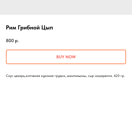
Рим Грибной Цып
800
р.
BUY NOW
Соус цезарь,копченая куриная грудка, шампиньоны, сыр моцарелла. 420 гр.