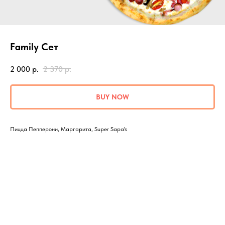
Family Сет
2 000
р.
2 370
р.
BUY NOW
Пицца Пепперони, Маргарита, Super Sapa's